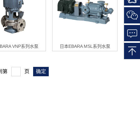
一
扫
关
注
微
信
BARA VNP系列水泵
日本EBARA MSL系列水泵
到第
页