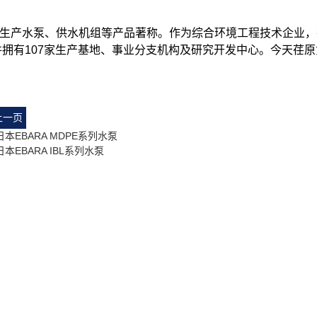
生产水泵、供水机组等产品著称。作为综合环境工程技术企业，荏原
并拥有107家生产基地、事业分支机构及研究开发中心。今天荏
上一页
 日本EBARA MDPE系列水泵
日本EBARA IBL系列水泵