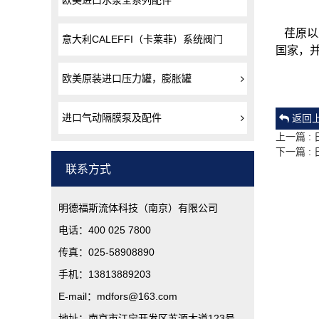
欧美进口水泵全系列配件
荏原以
意大利CALEFFI（卡莱菲）系统阀门
国家，
欧美原装进口压力罐，膨胀罐
进口气动隔膜泵及配件
返回
上一篇 :
下一篇 : 
联系方式
明德福斯流体科技（南京）有限公司
电话：400 025 7800
传真：025-58908890
手机：13813889203
E-mail：mdfors@163.com
地址：南京市江宁开发区苏源大道123号