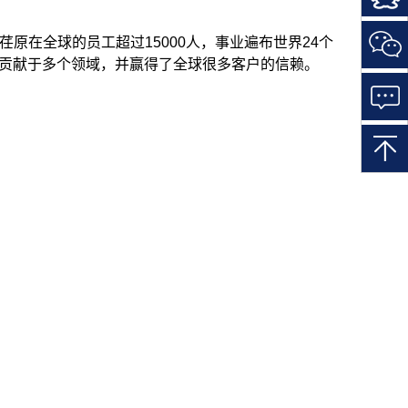
一
扫
在全球的员工超过15000人，事业遍布世界24个
关
注
原贡献于多个领域，并赢得了全球很多客户的信赖。
微
信