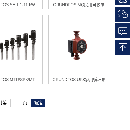
一
GRUNDFOS SE 1.1-11 kW系列潜水排污泵
GRUNDFOS MQ民用自吸泵
扫
关
注
微
信
GRUNDFOS MTR/SPK/MTH/MTA浸入式冷却润滑泵
GRUNDFOS UPS家用循环泵
到第
页