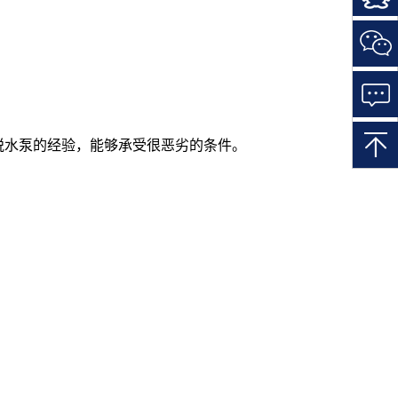
一
扫
关
注
微
信
所设计脱水泵的经验，能够承受很恶劣的条件。