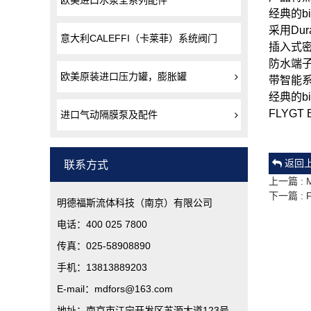
欧美进口水泵全系列配件
经典的b
采用Du
意大利CALEFFI（卡莱菲）系统阀门
插入式
防水端
欧美原装进口压力罐，膨胀罐
带智能
经典的b
FLYG
进口气动隔膜泵及配件
联系方式
返回
上一篇 :
下一篇 :
明德福斯流体科技（南京）有限公司
电话：400 025 7800
传真：025-58908890
手机：13813889203
E-mail：mdfors@163.com
地址：南京市江宁开发区苏源大道123号